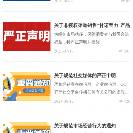
2026-06-03
넶
85
的相关规定，我司声明如下
关于非授权渠道销售“甘诺宝力”产品
的严正声明
为维护市场秩序，保障消费者与我司合法
权益，特严正声明并提醒
2025-07-16
넶
681
关于规范社交媒体的严正申明
严禁经销商在微信群、企业微信群、QQ
群等社交平台传播任何有关公司的虚假内
容或不实信息、不当言论。
2024-06-12
넶
426
关于规范市场经营行为的通知