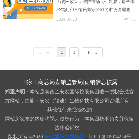
为响应政策，维护市场良性发展，请全体
经销商和直销员遵守公司的市场管理要
求，规范市场经营，严格执行。
2024-05-28
넶
481
上一页
1
2
下一页
国家工商总局直销监管局
|
直销信息披露
郑重声明
：本站是新西兰安发国际控股集团唯一授权合法官
方网站，由旗下安发（福建）生物科技有限公司管理所有，
其他任何未经授权的
网站所发布的内容均视为侵权行为，本集团概不负责并保留
法律追诉权。
版权所有 ©2020
安发国际控股集团
，
闽ICP备18004234号