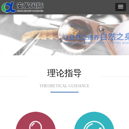
理论指导
THEORETICAL GUIDANCE