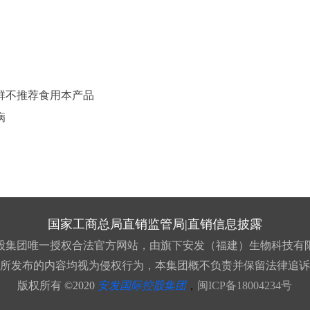
群不推荐食用本产品
病
国家工商总局直销监管局
|
直销信息披露
股集团唯一授权合法官方网站，由旗下安发（福建）生物科技有
所发布的内容均视为侵权行为，本集团概不负责并保留法律追诉
版权所有 ©2020
安发国际控股集团
，
闽ICP备18004234号