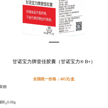
甘诺宝力牌壹佳胶囊（甘诺宝力® B+）
全国统一价格：485元/盒
聚糖
酮Ⅱ
0.08g
A