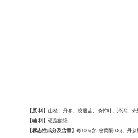
【原 料】
山楂、丹参、绞股蓝、淡竹叶、泽泻、壳
【辅 料】
硬脂酸镁
【标志性成分及含量】
每100g含: 总黄酮0.8g、丹参