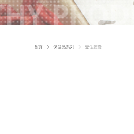
首页
ꄲ
保健品系列
ꄲ
壹佳胶囊